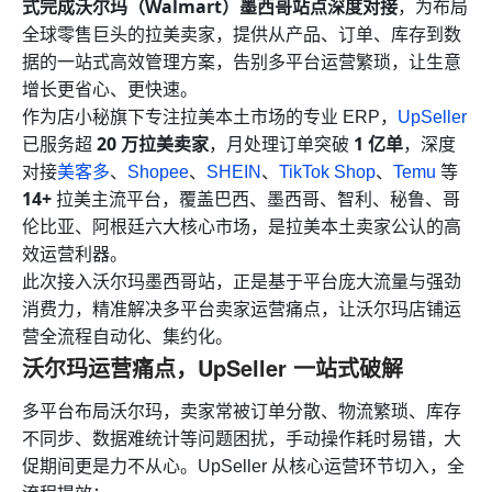
式完成沃尔玛（Walmart）墨西哥站点深度对接
，为布局
全球零售巨头的拉美卖家，提供从产品、订单、库存到数
据的一站式高效管理方案，告别多平台运营繁琐，让生意
增长更省心、更快速。
作为店小秘旗下专注拉美本土市场的专业 ERP，
UpSeller
20 万拉美卖家
1 亿单
已服务超
，月处理订单突破
，深度
对接
美客多
、
Shopee
、
SHEIN
、
TikTok Shop
、
Temu
等
14+
拉美主流平台，覆盖巴西、墨西哥、智利、秘鲁、哥
伦比亚、阿根廷六大核心市场，是拉美本土卖家公认的高
效运营利器。
此次接入沃尔玛墨西哥站，正是基于平台庞大流量与强劲
消费力，精准解决多平台卖家运营痛点，让沃尔玛店铺运
营全流程自动化、集约化。
沃尔玛运营痛点，UpSeller 一站式破解
多平台布局沃尔玛，卖家常被订单分散、物流繁琐、库存
不同步、数据难统计等问题困扰，手动操作耗时易错，大
促期间更是力不从心。UpSeller 从核心运营环节切入，全