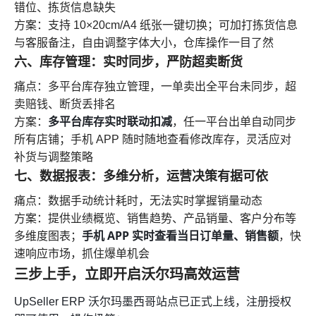
错位、拣货信息缺失
方案：支持 10×20cm/A4 纸张一键切换；可加打拣货信息
与客服备注，自由调整字体大小，仓库操作一目了然
六、库存管理：实时同步，严防超卖断货
痛点：多平台库存独立管理，一单卖出全平台未同步，超
卖赔钱、断货丢排名
多平台库存实时联动扣减
方案：
，任一平台出单自动同步
所有店铺；手机 APP 随时随地查看修改库存，灵活应对
补货与调整策略
七、数据报表：多维分析，运营决策有据可依
痛点：数据手动统计耗时，无法实时掌握销量动态
方案：提供业绩概览、销售趋势、产品销量、客户分布等
手机 APP 实时查看当日订单量、销售额
多维度图表；
，快
速响应市场，抓住爆单机会
三步上手，立即开启沃尔玛高效运营
UpSeller ERP 沃尔玛墨西哥站点已正式上线，注册授权