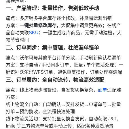
流程提效：
一、产品管理：批量操作，告别低效手动
痛点：多店铺多平台库存逐个修改，补货易遗漏出错
一键批量修改库存
方案：
，大促集中调货更高效；在线产
品自动
关联
SKU
；一键
生成仓库商品，无需手动建档，大
幅节省时间
二、订单同步：集中管理，杜绝漏单错单
痛点：沃尔玛与其他平台订单分散，手动刷新确认易漏单
方案：支持自动 / 手动同步订单，批量 / 单个灵活处理；
一
键识别沃尔玛WFS订单，
避免重复操作，订单处理零遗漏
三、订单履约：全自动流转，物流高效适配
痛点：线上物流步骤繁琐，自发货切换复杂，
面单
适配难
方案：
线上物流全自动：自动确认→安排发货→申请单号→批量
打单→预约揽收，全流程快速处理
线下物流灵活切：支持批量切换自发货，自动获取 J&T、
Imile 等三方物流单号或手动上传，适配各种发货场景