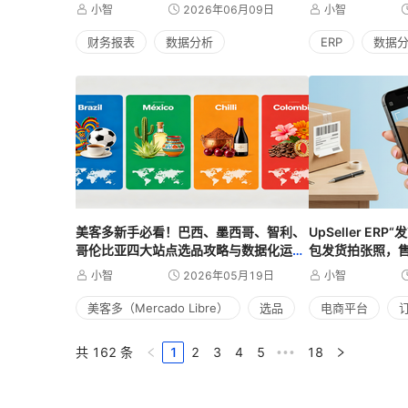
然
小智
2026年06月09日
小智
财务报表
数据分析
ERP
数据
美客多新手必看！巴西、墨西哥、智利、
UpSeller E
哥伦比亚四大站点选品攻略与数据化运营
包发货拍张照，
指南
小智
2026年05月19日
小智
美客多（Mercado Libre）
选品
电商平台
共 162 条
1
2
3
4
5
18
•••