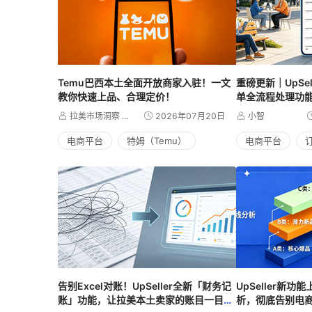
Temu巴西本土全面开放商家入驻！一文
重磅更新｜UpSel
教你快速上品、合理定价！
单全流程处理功
土店铺订单
拉美市场洞察 Ethan
2026年07月20日
小智
电商平台
特姆（Temu）
电商平台
告别Excel对账！UpSeller全新「财务记
UpSeller新
账」功能，让拉美本土卖家的账目一目了
析，彻底告别电